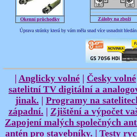
Zálohy na zboží
Okenní průchodky
Úprava stránky která by vám měla snad více usnadnit hledání
|
Anglicky volné
|
Česky volné
satelitní TV digitální a analog
jinak.
|
Programy na satelitec
západní.
|
Zjištění a výpočet vaš
Zapojení malých společných ant
antén pro stavebníky.
|
Testy ryc