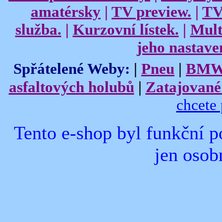
amatérsky
|
TV preview.
|
TV
služba.
|
Kurzovní lístek.
|
Mult
jeho nastave
Spřátelené Weby:
|
Pneu
|
BMW
asfaltových holubů
|
Zatajované 
chcete 
Tento e-shop byl funkční 
jen osob