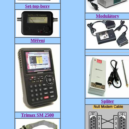
Set-top-boxy
Modulátory
Měření
Spliter
Trimax SM 2500