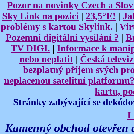
Pozor na novinky Czech a Slov
Sky Link na pozici
|
23,5°E!
|
Ja
problémy s kartou Skylink.
|
Vir
Pozemní digitální vysílání ?
|
B
TV DIGI.
|
Informace k mani
nebo neplatit
|
Česká televiz
bezplatný příjem svých p
neplacenou satelitní platformu
kartu, p
Stránky zabývající se dekód
L
Kamenný obchod otevřen d