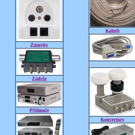
Kabely
Zásuvky
Zádrže
Přijímače
Konvertory